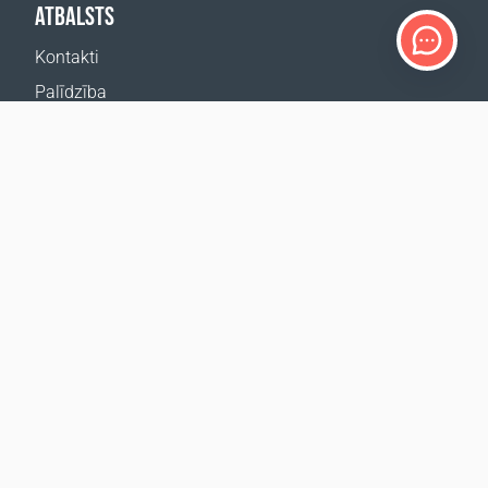
ATBALSTS
Kontakti
Palīdzība
Kur nopirkt
MŪSU VIETNES
Pasākumi
Coral Business Academy
ABONĒT JAUNUMUS