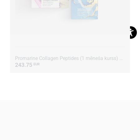
Promarine Collagen Peptides (1 mēneša kurss) & Hydro Boost Biocellulose Facial Mask (5 sašē pac...
243.75
EUR