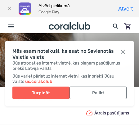
Atvērt pielikumā
Atvērt
Google Play
Mēs esam noteikuši, ka esat no Savienotās
MATU KOPŠANA
Valstis valsts
Jūs atrodaties internet vietnē, kas pieņem pasūtījumus
priekš Latvija valsts
Jūs variet pāriet uz internet vietni, kas ir priekš Jūsu
valsts
us.coral.club
Turpināt
Palikt
Produkcija
Skaistums
Matu kopšana
Ātrais pasūtījums