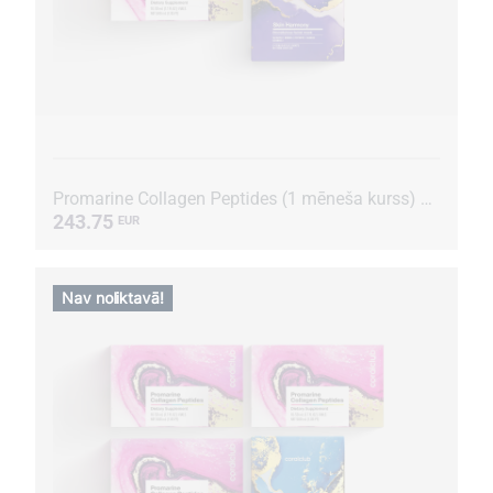
Promarine Collagen Peptides (1 mēneša kurss) & Skin Harmony Biocellulose Facial Mask (5 sašē pac...
243.75
EUR
Nav noliktavā!