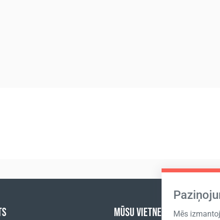
Paziņoj
TS
MŪSU VIETNES
Mēs izmantoja