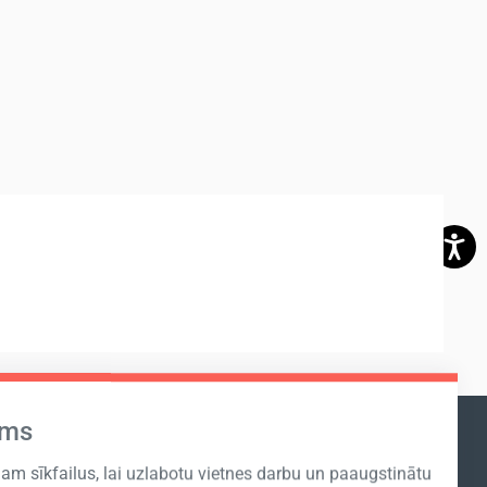
ums
ABONĒT JAUNUMUS
m sīkfailus, lai uzlabotu vietnes darbu un paaugstinātu