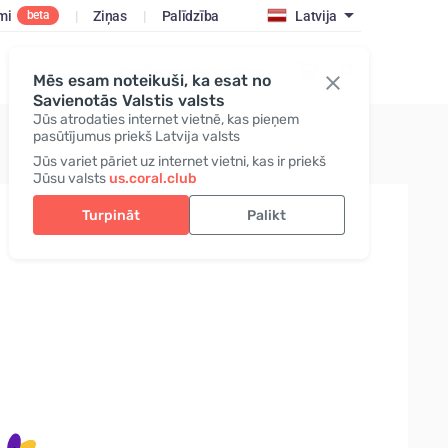
mi
|
Ziņas
|
Palīdzība
Latvija
beta
Pieslēgties/Reģistrēties
Mēs esam noteikuši, ka esat no
Savienotās Valstis valsts
Jūs atrodaties internet vietnē, kas pieņem
pasūtījumus priekš Latvija valsts
Jūs variet pāriet uz internet vietni, kas ir priekš
Jūsu valsts
us.coral.club
Turpināt
Palikt