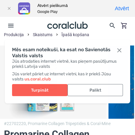
Atvērt pielikumā
Atvērt
Google Play
Produkcija
Skaistums
Īpašā kopšana
Mēs esam noteikuši, ka esat no Savienotās
Valstis valsts
Jūs atrodaties internet vietnē, kas pieņem pasūtījumus
priekš Latvija valsts
Jūs variet pāriet uz internet vietni, kas ir priekš Jūsu
valsts
us.coral.club
Turpināt
Palikt
#22702220,
Promarine Collagen Tripeptides & Coral-Mine
Promarine Collagen