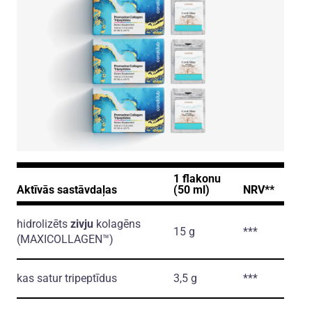
1 flakonu
Aktīvās sastāvdaļas
(50 ml)
NRV**
hidrolizēts
zivju
kolagēns
15 g
***
(MAXICOLLAGEN™)
kas satur tripeptīdus
3,5 g
***