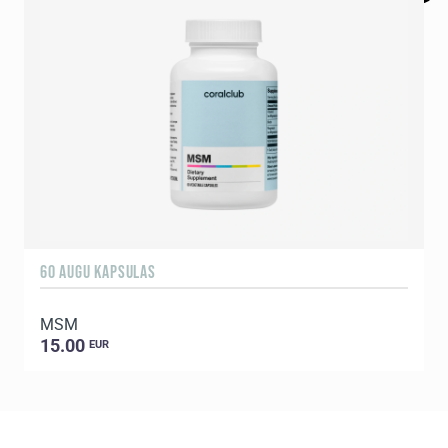
60 AUGU KAPSULAS
5
MSM
E
15.00
EUR