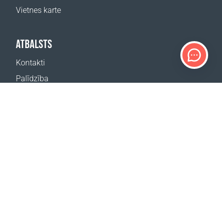
Vietnes karte
ATBALSTS
Kontakti
Palīdzība
Kur nopirkt
MŪSU VIETNES
Pasākumi
Coral Business Academy
ABONĒT JAUNUMUS