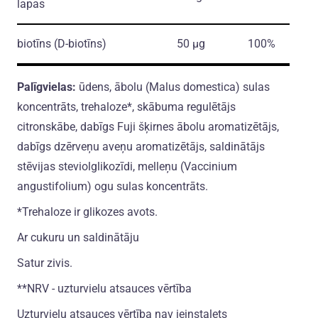
lapas
biotīns
(D-biotīns)
50 µg
100%
Palīgvielas:
ūdens, ābolu (Malus domestica) sulas
koncentrāts, trehaloze*, skābuma regulētājs
citronskābe, dabīgs Fuji šķirnes ābolu aromatizētājs,
dabīgs dzērveņu aveņu aromatizētājs, saldinātājs
stēvijas steviolglikozīdi, melleņu (Vaccinium
angustifolium) ogu sulas koncentrāts.
*Trehaloze ir glikozes avots.
Ar cukuru un saldinātāju
Satur zivis.
**NRV - uzturvielu atsauces vērtība
Uzturvielu atsauces vērtība nav ieinstalets