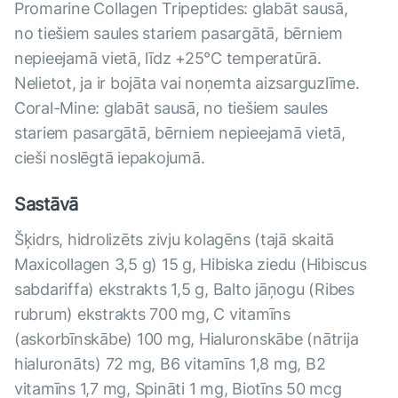
Promarine Collagen Tripeptides: glabāt sausā,
no tiešiem saules stariem pasargātā, bērniem
nepieejamā vietā, līdz +25°С temperatūrā.
Nelietot, ja ir bojāta vai noņemta aizsarguzlīme.
Coral-Mine: glabāt sausā, no tiešiem saules
stariem pasargātā, bērniem nepieejamā vietā,
cieši noslēgtā iepakojumā.
Sastāvā
Šķidrs, hidrolizēts zivju kolagēns (tajā skaitā
Maxicollagen 3,5 g) 15 g, Hibiska ziedu (Hibiscus
sabdariffa) ekstrakts 1,5 g, Balto jāņogu (Ribes
rubrum) ekstrakts 700 mg, C vitamīns
(askorbīnskābe) 100 mg, Hialuronskābe (nātrija
hialuronāts) 72 mg, В6 vitamīns 1,8 mg, B2
vitamīns 1,7 mg, Spināti 1 mg, Biotīns 50 mcg