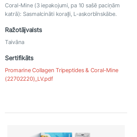
Coral-Mine (3 iepakojumi, pa 10 sašē paciņām
katrā): Sasmalcināti koraļļi, L-askorbīnskābe.
Ražotājvalsts
Taivāna
Sertifikāts
Promarine Collagen Tripeptides & Coral-Mine
(22702220)_LV.pdf