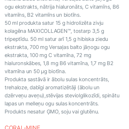
ogu ekstrakts, nātrija hialuronāts, C vitamīns, B6
vitamīns, B2 vitamīns un biotīns.
50 ml produkta satur 15 g hidrolizēta zivju
kolagēna MAXICOLLAGEN™, tostarp 3,5 g
tripeptīdu. 50 ml satur arī 1,5 g hibiska ziedu
ekstrakta, 700 mg Versaļas balto jāņogu ogu
ekstrakta, 100 mg C vitamīna, 72 mg
hialuronskābes, 1,8 mg B6 vitamīna, 1,7 mg B2
vitamīna un 50 µg biotīna.
Produkta sastāvā ir ābolu sulas koncentrāts,
trehaloze, dabīgi aromatizētāji (ābolu un
dzērveņu aveņu),stēvijas steviolglikozīdi, spinātu
lapas un melleņu ogu sulas koncentrāts.
Produkts nesatur ĢMO, soju vai glutēnu.
CORAL-MINE