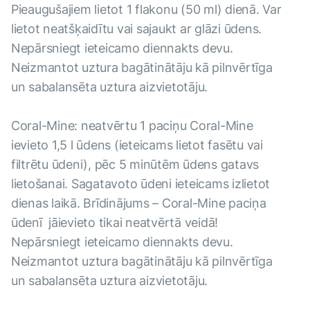
Pieaugušajiem lietot 1 flakonu (50 ml) dienā. Var
lietot neatšķaidītu vai sajaukt ar glāzi ūdens.
Nepārsniegt ieteicamo diennakts devu.
Neizmantot uztura bagātinātāju kā pilnvērtīga
un sabalansēta uztura aizvietotāju.
Coral-Mine: neatvērtu
1 paciņu Coral-Mine
ievieto 1,5 l ūdens (ieteicams lietot fasētu vai
filtrētu ūdeni), pēc 5 minūtēm ūdens gatavs
lietošanai. Sagatavoto ūdeni ieteicams izlietot
dienas laikā. Brīdinājums – Coral-Mine paciņa
ūdenī jāievieto tikai neatvērtā veidā!
Nepārsniegt ieteicamo diennakts devu.
Neizmantot uztura bagātinātāju kā pilnvērtīga
un sabalansēta uztura aizvietotāju.