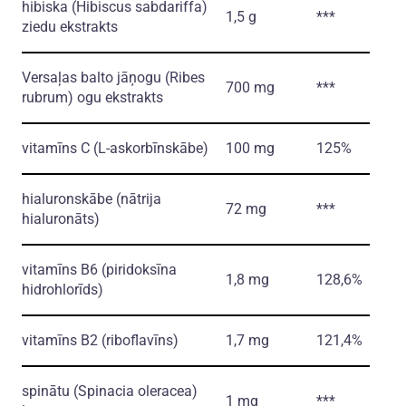
hibiska
(Hibiscus sabdariffa)
1,5 g
***
ziedu ekstrakts
Versaļas balto jāņogu
(Ribes
700 mg
***
rubrum)
ogu ekstrakts
vitamīns C
(L-askorbīnskābe)
100 mg
125%
hialuronskābe
(nātrija
72 mg
***
hialuronāts)
vitamīns B6
(piridoksīna
1,8 mg
128,6%
hidrohlorīds)
vitamīns B2
(riboflavīns)
1,7 mg
121,4%
spinātu
(Spinacia oleracea)
1 mg
***