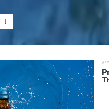
#22
P
T