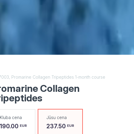
7003,
Promarine Collagen Tripeptides 1-month course
romarine Collagen
ripeptides
Kluba cena
Jūsu cena
190.00
237.50
EUR
EUR