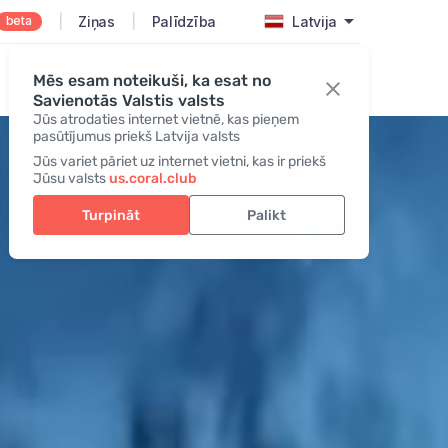
beta
|
Ziņas
|
Palīdzība
Latvija
Mēs esam noteikuši, ka esat no
Pieslēgties/Reģistrēties
Savienotās Valstis valsts
Jūs atrodaties internet vietnē, kas pieņem
pasūtījumus priekš Latvija valsts
Jūs variet pāriet uz internet vietni, kas ir priekš
Jūsu valsts
us.coral.club
Turpināt
Palikt