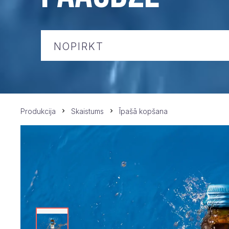
NOPIRKT
Produkcija
Skaistums
Īpašā kopšana