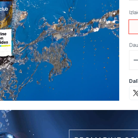
Izla
Dau
Dal