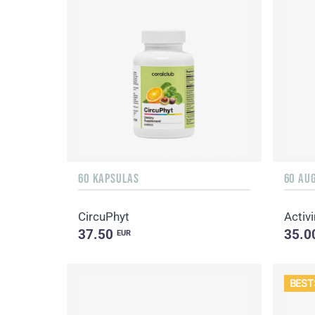
60 KAPSULAS
60 AU
CircuPhyt
Activi
37.50
35.0
EUR
BEST