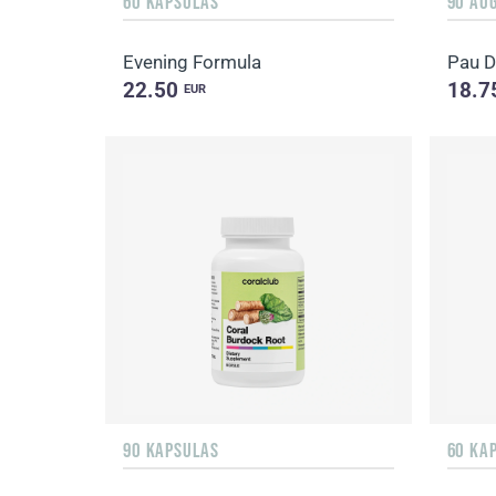
60 KAPSULAS
90 AU
Evening Formula
Pau D
22.50
18.7
EUR
90 KAPSULAS
60 KA