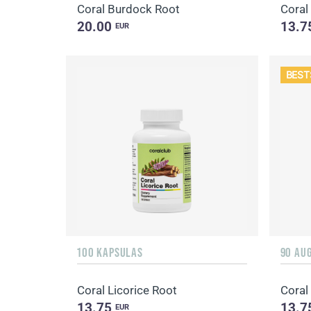
Coral Burdock Root
Coral
20.00
13.7
EUR
BEST
100 KAPSULAS
90 AU
Coral Licorice Root
Coral
13.75
13.7
EUR