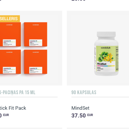
SELLERIS
K-PACIŅAS PA 15 ML
90 KAPSULAS
tick Fit Pack
MindSet
0
37.50
EUR
EUR