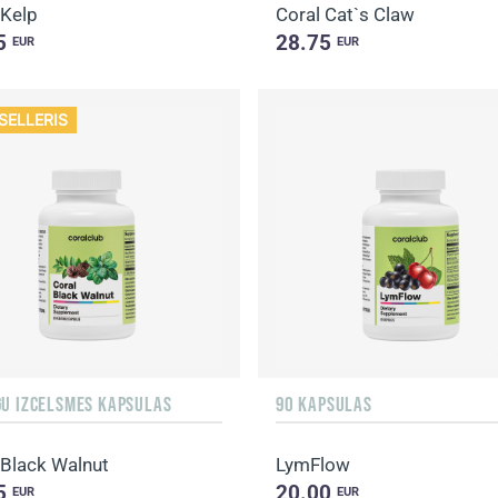
 Kelp
Coral Cat`s Claw
5
28.75
EUR
EUR
SELLERIS
GU IZCELSMES KAPSULAS
90 KAPSULAS
 Black Walnut
LymFlow
5
20.00
EUR
EUR