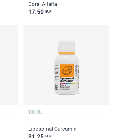
Coral Alfalfa
17.50
EUR
100 ML
Liposomal Curcumin
31.25
EUR