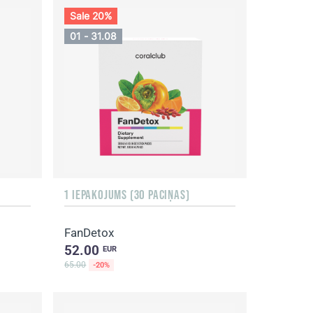
Sale 20%
01 - 31.08
1 IEPAKOJUMS (30 PACIŅAS)
FanDetox
52.00
EUR
65.00
-20%