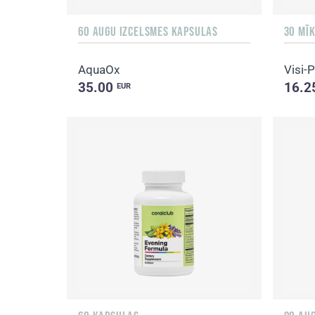
60 AUGU IZCELSMES KAPSULAS
30 MĪ
AquaOx
Visi-
35.00
16.2
EUR