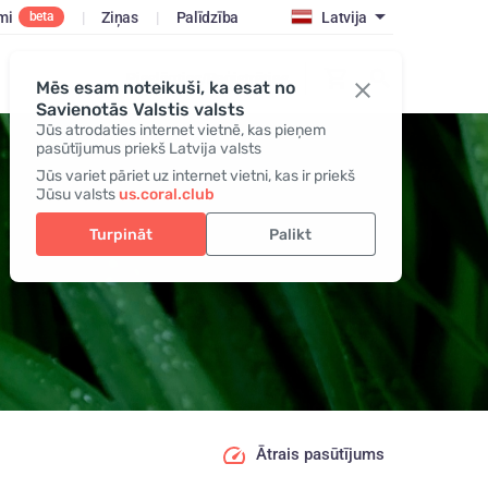
mi
|
Ziņas
|
Palīdzība
Latvija
beta
Pieslēgties/Reģistrēties
Mēs esam noteikuši, ka esat no
Savienotās Valstis valsts
Jūs atrodaties internet vietnē, kas pieņem
pasūtījumus priekš Latvija valsts
Jūs variet pāriet uz internet vietni, kas ir priekš
Jūsu valsts
us.coral.club
Turpināt
Palikt
Ātrais pasūtījums