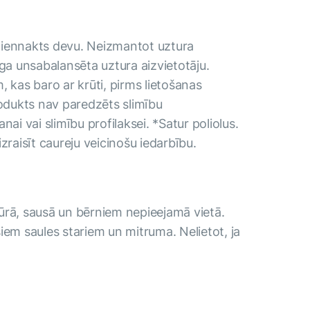
diennakts devu. Neizmantot uztura
īga unsabalansēta uztura aizvietotāju.
, kas baro ar krūti, pirms lietošanas
rodukts nav paredzēts slimību
nai vai slimību profilaksei. *Satur poliolus.
zraisīt caureju veicinošu iedarbību.
ūrā, sausā un bērniem nepieejamā vietā.
iem saules stariem un mitruma. Nelietot, ja