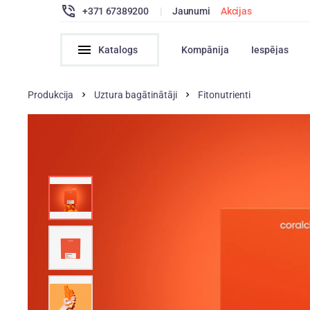
+371 67389200
|
Jaunumi
Akcijas
Katalogs
Kompānija
Iespējas
Produkcija
Uztura bagātinātāji
Fitonutrienti