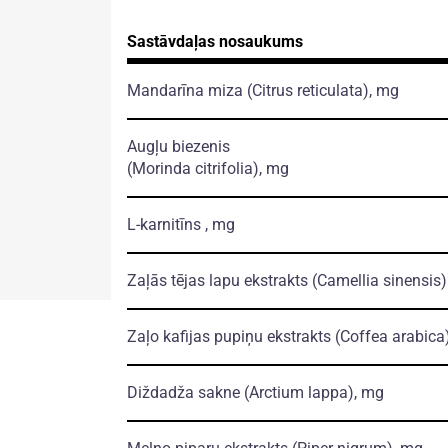
Sastāvdaļas nosaukums
Mandarīna miza
(Citrus reticulata)
, mg
Augļu biezenis
(Morinda citrifolia)
, mg
L-karnitīns , mg
Zaļās tējas lapu ekstrakts
(Camellia sinensis)
Zaļo kafijas pupiņu ekstrakts
(Coffea arabica
Diždadža sakne
(Arctium lappa)
, mg