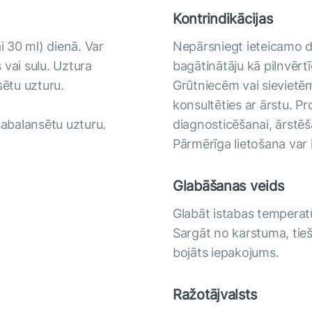
Kontrindikācijas
i 30 ml) dienā. Var
Nepārsniegt ieteicamo 
s vai sulu. Uztura
bagātinātāju kā pilnvērt
sētu uzturu.
Grūtniecēm vai sievietēm
konsultēties ar ārstu. P
sabalansētu uzturu.
diagnosticēšanai, ārstēša
Pārmērīga lietošana var i
Glabāšanas veids
Glabāt istabas temperat
Sargāt no karstuma, tieš
bojāts iepakojums.
Ražotājvalsts