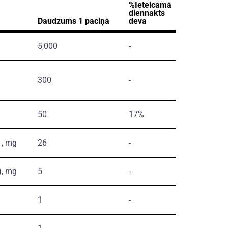
%Ieteicamā
diennakts
Daudzums 1 paciņā
deva
5,000
-
300
-
50
17%
, mg
26
-
)
, mg
5
-
1
-