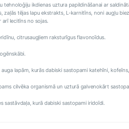
mu tehnoloģiju ikdienas uztura papildināšanai ar saldinā
 zaļās tējas lapu ekstrakts, L-karnitīns, noni augļu bi
arī lecitīns no sojas.
ridīnu, citrusaugļiem raksturīgus flavonoīdus.
rogēnskābi.
s auga lapām, kurās dabiski sastopami katehīni, kofeīns,
opams cilvēka organismā un uzturā galvenokārt sastop
s sastāvdaļa, kurā dabiski sastopami iridoīdi.