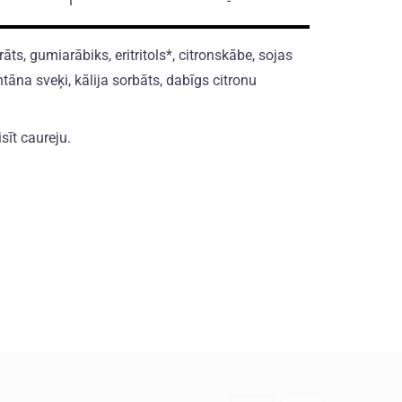
1
-
s, gumiarābiks, eritritols*, citronskābe, sojas
tāna sveķi, kālija sorbāts, dabīgs citronu
isīt caureju.