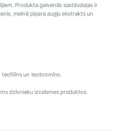
tājiem. Produkta galvenās sastāvdaļas ir
ezenis, melnā pipara augļu ekstrakts un
 teofilīns un teobromīns.
ams dzīvnieku izcelsmes produktos.