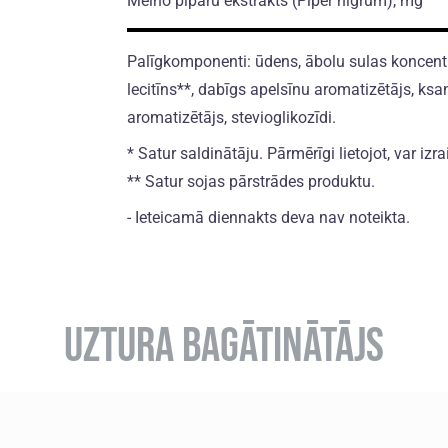
Melno piparu ekstrakts
(Piper nigrum)
, mg
Palīgkomponenti: ūdens, ābolu sulas koncentrāt
lecitīns**, dabīgs apelsīnu aromatizētājs, ksan
aromatizētājs, stevioglikozīdi.
* Satur saldinātāju. Pārmērīgi lietojot, var izra
** Satur sojas pārstrādes produktu.
- Ieteicamā diennakts deva nav noteikta.
UZTURA BAGĀTINĀTĀJS