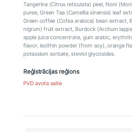
Tangerine (Citrus reticulata) peel, Noni (Morind
puree, Green Tea (Camellia sinensis) leaf extr
Green coffee (Cofea arabica) bean extract, 
nigrum) fruit extract, Burdock (Arctium lapp
apple juice concentrate, gum arabic, erythrito
flavor, lecithin powder (from soy), orange f
potassium sorbate, steviol glycosides.
Reģistrācijas reģions
PVD avota saite