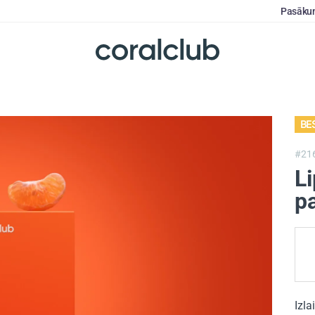
Pasāku
BE
#21
Li
p
Izla