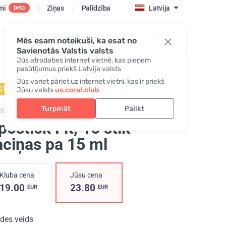
mi
|
Ziņas
|
Palīdzība
Latvija
beta
Pieslēgties/Reģistrēties
Mēs esam noteikuši, ka esat no
Savienotās Valstis valsts
Jūs atrodaties internet vietnē, kas pieņem
pasūtījumus priekš Latvija valsts
Jūs variet pāriet uz internet vietni, kas ir priekš
STSELLERIS
Jūsu valsts
us.coral.club
Turpināt
Palikt
69,
Lipostick Fit
postick Fit
, 15 stik-
aciņas pa 15 ml
Kluba cena
Jūsu cena
19.00
23.80
EUR
EUR
ides veids