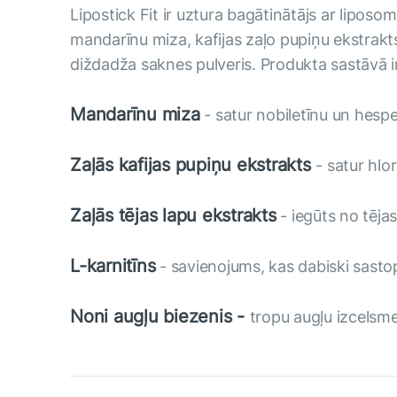
Lipostick Fit ir uztura bagātinātājs ar liposo
mandarīnu miza, kafijas zaļo pupiņu ekstrakts,
diždadža saknes pulveris. Produkta sastāvā ir 
Mandarīnu miza
- satur nobiletīnu un hespe
Zaļās kafijas pupiņu ekstrakts
- satur hlo
Zaļās tējas lapu ekstrakts
- iegūts no tēja
L-karnitīns
- savienojums, kas dabiski sast
Noni augļu biezenis -
tropu augļu izcelsme