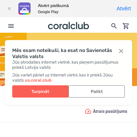
Atvērt pielikumā
Atvērt
Google Play
Mēs esam noteikuši, ka esat no Savienotās
PARASHIELD PLUS
Valstis valsts
Jūs atrodaties internet vietnē, kas pieņem pasūtījumus
priekš Latvija valsts
Jūs variet pāriet uz internet vietni, kas ir priekš Jūsu
valsts
us.coral.club
Turpināt
Palikt
Produkcija
Kompleksi risinājumi
Parashield Plus
Ātrais pasūtījums