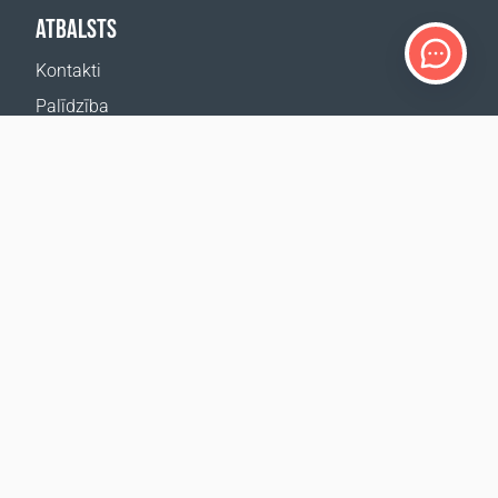
ATBALSTS
Kontakti
Palīdzība
Kur nopirkt
MŪSU VIETNES
Pasākumi
Coral Business Academy
ABONĒT JAUNUMUS