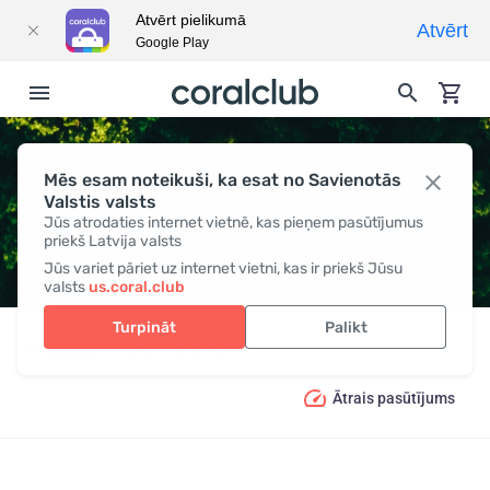
Atvērt pielikumā
Atvērt
Google Play
Mēs esam noteikuši, ka esat no Savienotās
VESELS ZARNU TRAKTS
Valstis valsts
Jūs atrodaties internet vietnē, kas pieņem pasūtījumus
priekš Latvija valsts
Jūs variet pāriet uz internet vietni, kas ir priekš Jūsu
valsts
us.coral.club
Turpināt
Palikt
Produkcija
Kompleksi risinājumi
Vesels zarnu trakts
Ātrais pasūtījums