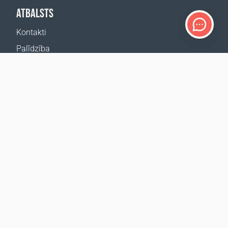
ATBALSTS
Kontakti
Palīdzība
Kur nopirkt
MŪSU VIETNES
Pasākumi
Coral Business Academy
ABONĒT JAUNUMUS