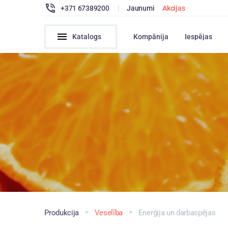
+371 67389200
|
Jaunumi
Akcijas
Katalogs
Kompānija
Iespējas
Produkcija
Veselība
Enerģija un darbaspējas