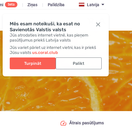
mi
|
Ziņas
|
Palīdzība
Latvija
beta
Pieslēgties/Reģistrēties
Mēs esam noteikuši, ka esat no
Savienotās Valstis valsts
Jūs atrodaties internet vietnē, kas pieņem
pasūtījumus priekš Latvija valsts
Jūs variet pāriet uz internet vietni, kas ir priekš
Jūsu valsts
us.coral.club
Turpināt
Palikt
Ātrais pasūtījums