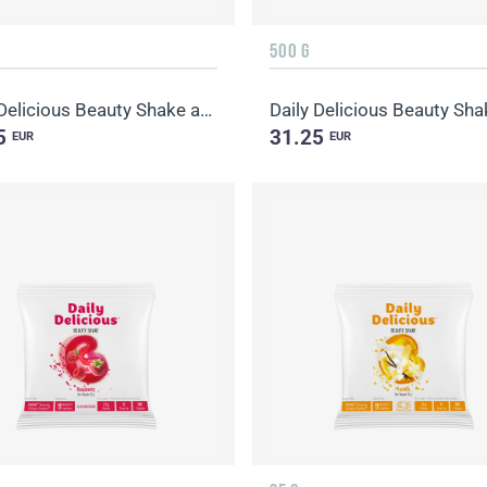
500 G
Daily Delicious Beauty Shake aveņu
5
31.25
EUR
EUR