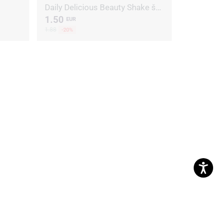
Daily Delicious Beauty Shake šokolāde
1.50
EUR
1.88
-20%