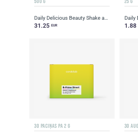
500 G
25 G
Daily Delicious Beauty Shake apelsīns un mango
31.25
1.88
EUR
30 PACIŅAS PA 2 G
30 AU