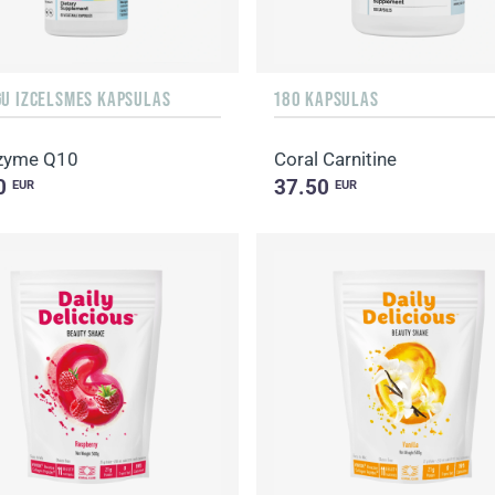
GU IZCELSMES KAPSULAS
180 KAPSULAS
zyme Q10
Coral Carnitine
0
37.50
EUR
EUR