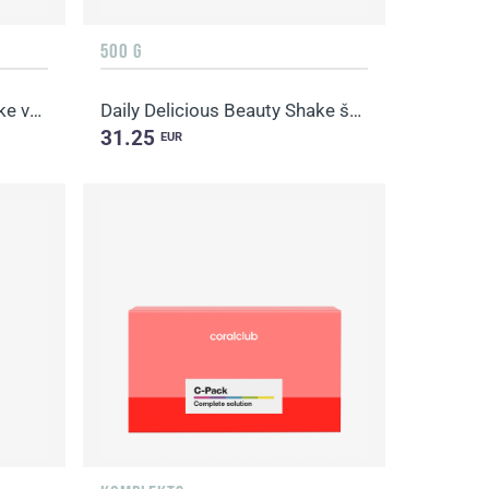
500 G
Daily Delicious Beauty Shake vaniļas
Daily Delicious Beauty Shake šokolāde
31.25
EUR