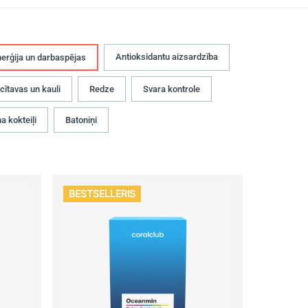
Antioksidantu aizsardzība
erģija un darbaspējas
cītavas un kauli
Redze
Svara kontrole
a kokteiļi
Batoniņi
BESTSELLERIS