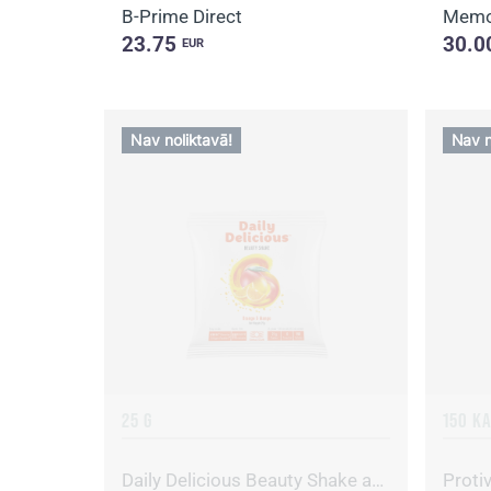
B-Prime Direct
Memo
23.75
30.0
EUR
Nav noliktavā!
Nav n
25 G
150 K
Daily Delicious Beauty Shake apelsīns un mango
Protiv