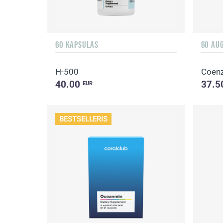
60 KAPSULAS
60 AU
H-500
Coen
40.00
37.5
EUR
BESTSELLERIS