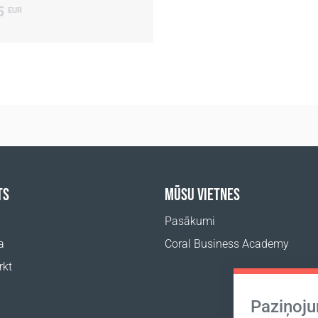
5
EUR
TS
MŪSU VIETNES
Pasākumi
a
Coral Business Academy
rkt
Paziņoj