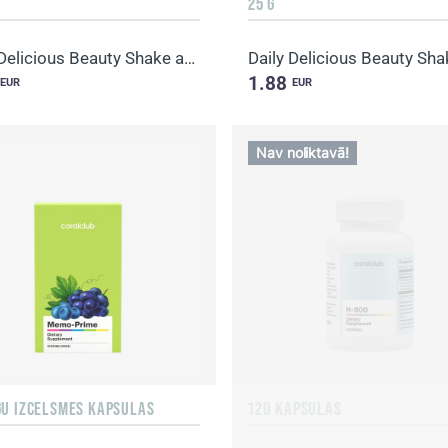
25 G
Daily Delicious Beauty Shake aveņu
1.88
EUR
EUR
Nav noliktavā!
GU IZCELSMES KAPSULAS
120 KAPSULAS