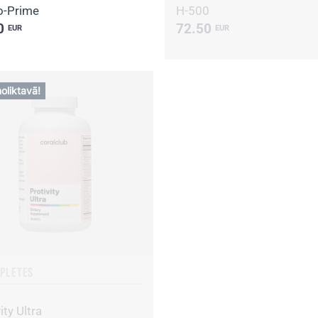
-Prime
H-500
0
72.50
EUR
EUR
oliktavā!
APLETES
ity Ultra