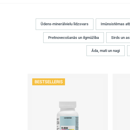
Ūdens-minerālvielu līdzsvars
Imūnsistēmas atb
Pretnovecošanās un ilgmūžība
Sirds un as
Āda, mati un nagi
BESTSELLERIS