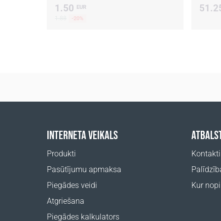
1.50
51.2
EUR
1.88
-20%
INTERNETA VEIKALS
ATBALS
Produkti
Kontakti
Pasūtījumu apmaksa
Palīdzīb
Piegādes veidi
Kur nopi
Atgriešana
Piegādes kalkulators