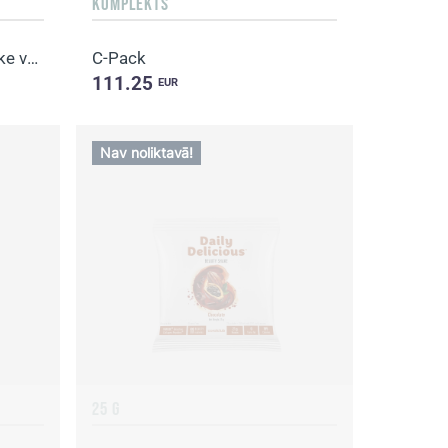
KOMPLEKTS
Daily Delicious Beauty Shake vaniļas
C-Pack
111.25
EUR
Nav noliktavā!
25 G