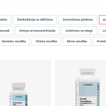
alsts
Detoksikācija un attīrīšana
Gremošanas piedevas
En
insvadi
Atmiņa un koncentrēšanās
Antistress un miegs
Lo
Sievietes veselība
Vīrieša veselība
Bērna veselība
Proteīn