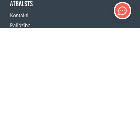
ATBALSTS
Kontakti
Palīdzība
Kur nopirkt
MŪSU VIETNES
Pasākumi
Coral Business Academy
ABONĒT JAUNUMUS