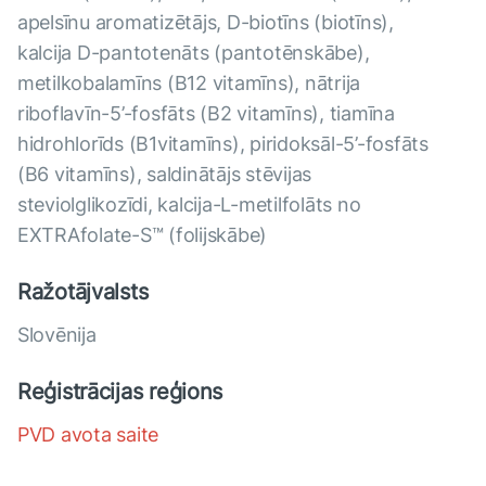
apelsīnu aromatizētājs, D-biotīns (biotīns),
kalcija D-pantotenāts (pantotēnskābe),
metilkobalamīns (B12 vitamīns), nātrija
riboflavīn-5’-fosfāts (B2 vitamīns), tiamīna
hidrohlorīds (B1vitamīns), piridoksāl-5’-fosfāts
(B6 vitamīns), saldinātājs stēvijas
steviolglikozīdi, kalcija-L-metilfolāts no
EXTRAfolate-S™ (folijskābe)
Ražotājvalsts
Slovēnija
Reģistrācijas reģions
PVD avota saite