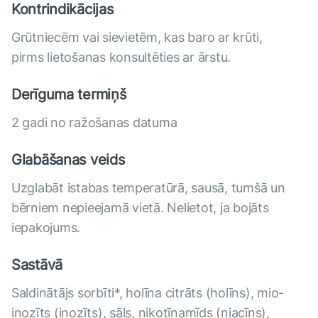
Kontrindikācijas
Grūtniecēm vai sievietēm, kas baro ar krūti,
pirms lietošanas konsultēties ar ārstu.
Derīguma termiņš
2 gadi no ražošanas datuma
Glabāšanas veids
Uzglabāt istabas temperatūrā, sausā, tumšā un
bērniem nepieejamā vietā. Nelietot, ja bojāts
iepakojums.
Sastāvā
Saldinātājs sorbīti*, holīna citrāts (holīns), mio-
inozīts (inozīts), sāls, nikotīnamīds (niacīns),