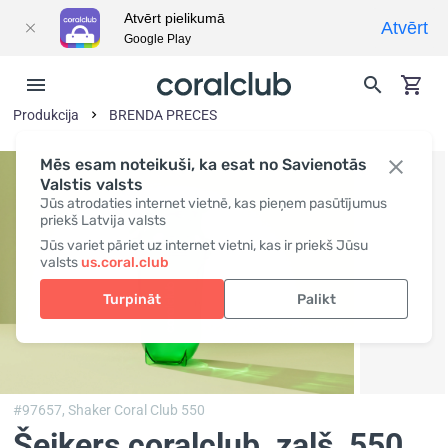
Atvērt pielikumā
Atvērt
Google Play
Produkcija
BRENDA PRECES
Mēs esam noteikuši, ka esat no Savienotās
Valstis valsts
Jūs atrodaties internet vietnē, kas pieņem pasūtījumus
priekš Latvija valsts
Jūs variet pāriet uz internet vietni, kas ir priekš Jūsu
valsts
us.coral.club
Turpināt
Palikt
#97657,
Shaker Coral Club 550
Šeikers coralclub, zaļš
, 550