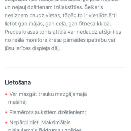
un neļauj dzērienam izšļakstīties. Šeikeris
neaizņem daudz vietas, tāpēc to ir vienlīdz ērti
lietot gan mājās, gan ceļā, gan fitnesa klubā.
Preces krāsas tonis attēlā var nedaudz atšķirties
no reālā monitora krāsu pārraides īpatnību vai
jūsu ierīces displeja dēļ.
Lietošana
Var mazgāt trauku mazgājamajā
mašīnā;
Piemērots aukstiem dzērieniem;
Nepārpildiet. Maksimālais
pieļaujamais šķidruma uzpildes