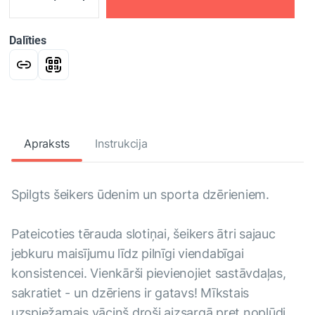
Dalīties
Apraksts
Instrukcija
Spilgts šeikers ūdenim un sporta dzērieniem.
Pateicoties tērauda slotiņai, šeikers ātri sajauc
jebkuru maisījumu līdz pilnīgi viendabīgai
konsistencei. Vienkārši pievienojiet sastāvdaļas,
sakratiet - un dzēriens ir gatavs! Mīkstais
uzspiežamais vāciņš droši aizsargā pret noplūdi