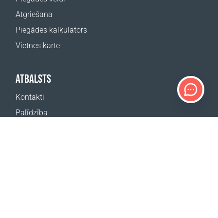
Atgriešana
Piegādes kalkulators
Vietnes karte
ATBALSTS
Kontakti
Palīdzība
Kur nopirkt
MŪSU VIETNES
Pasākumi
Coral Business Academy