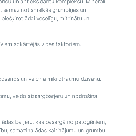
arīdu un antioksidantu kompleksu. Minerāli
es, samazinot smalkās grumbiņas un
piešķirot ādai veselīgu, mitrinātu un
īviem apkārtējās vides faktoriem.
vecošanos un veicina mikrotraumu dzīšanu.
iomu, veido aizsargbarjeru un nodrošina
nāt ādas barjeru, kas pasargā no patogēniem,
stību, samazina ādas kairinājumu un grumbu