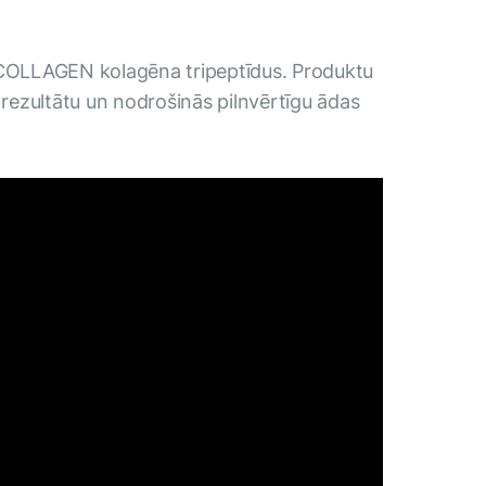
XICOLLAGEN kolagēna tripeptīdus. Produktu
 rezultātu un nodrošinās pilnvērtīgu ādas