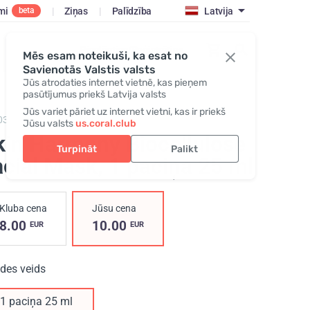
mi
|
Ziņas
|
Palīdzība
Latvija
beta
Pieslēgties/Reģistrēties
Mēs esam noteikuši, ka esat no
Savienotās Valstis valsts
Jūs atrodaties internet vietnē, kas pieņem
pasūtījumus priekš Latvija valsts
Jūs variet pāriet uz internet vietni, kas ir priekš
0301,
Skin Harmony Biocellulose Facial Mask
Jūsu valsts
us.coral.club
kin Harmony Biocellulose
Turpināt
Palikt
acial Mask
, 1 paciņa 25 ml
Kluba cena
Jūsu cena
8.00
10.00
EUR
EUR
ides veids
1 paciņa 25 ml