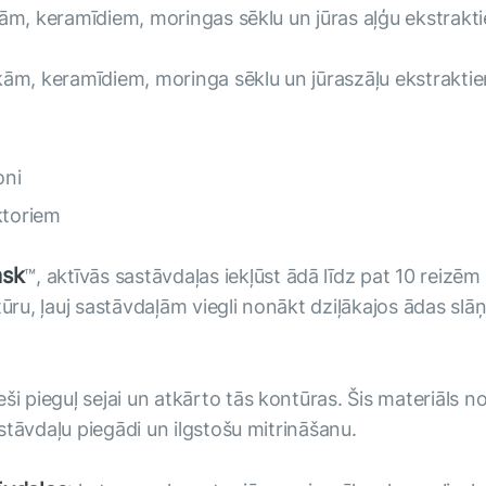
ikām, keramīdiem, moringas sēklu un jūras aļģu ekstrakt
ikām, keramīdiem, moringa sēklu un jūraszāļu ekstrakti
oni
ktoriem
ask
™, aktīvās sastāvdaļas iekļūst ādā līdz pat 10 reiz
u, ļauj sastāvdaļām viegli nonākt dziļākajos ādas slāņ
eši pieguļ sejai un atkārto tās kontūras. Šis materiāls 
stāvdaļu piegādi un ilgstošu mitrināšanu.