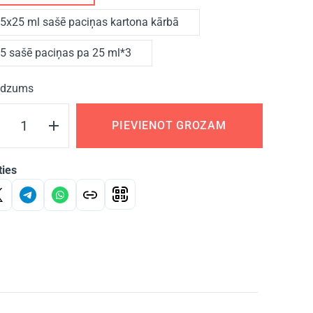
5х25 ml sašē paciņas kartona kārbā
5 sašē paciņas pa 25 ml*3
dzums
PIEVIENOT GROZAM
ties