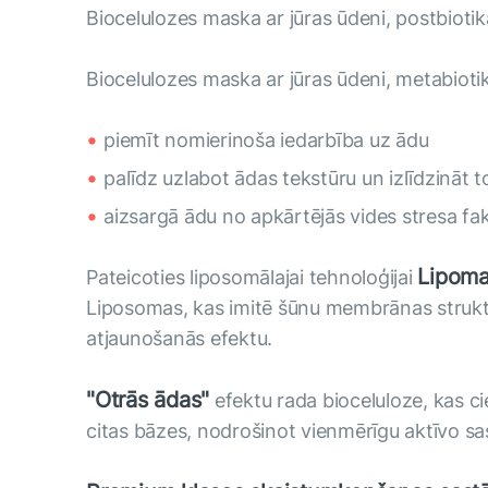
Biocelulozes maska ​​ar jūras ūdeni, postbiot
Biocelulozes maska ​​ar jūras ūdeni, metabiot
piemīt nomierinoša iedarbība uz ādu
palīdz uzlabot ādas tekstūru un izlīdzināt t
aizsargā ādu no apkārtējās vides stresa fa
Lipom
Pateicoties liposomālajai tehnoloģijai
Liposomas, kas imitē šūnu membrānas struktūr
atjaunošanās efektu.
"Otrās ādas"
efektu rada bioceluloze, kas ci
citas bāzes, nodrošinot vienmērīgu aktīvo sa