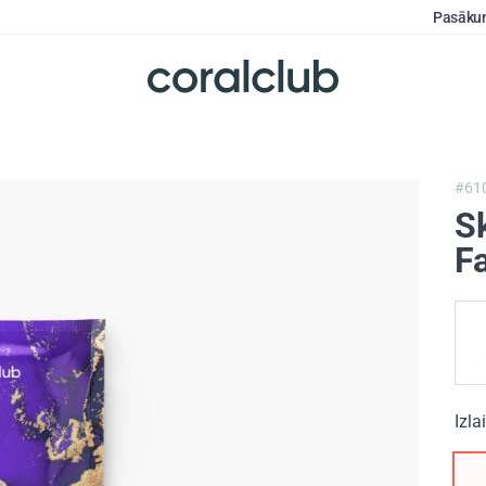
Pasāku
#61
S
F
Izla