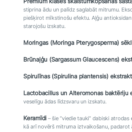
Premium klases skaistumkopšanas sastā
stiprina ādu un palīdz saglabāt mitrumu. Ek
piešķirot mīkstinošu efektu. Aļģu antioksidant
starojošu izskatu.
Moringas (Moringa Pterygosperma) sēkl
Brūnaļģu (Sargassum Glaucescens) ekst
Spirulīnas (Spirulina plantensis) ekstrak
Lactobacillus un Alteromonas baktēriju 
veselīgu ādas līdzsvaru un izskatu.
Keramīdi
– šie “viedie tauki” dabiski atroda
kā arī novērš mitruma iztvaikošanu, padarot