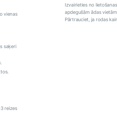
Izvairieties no lietošana
apdegušām ādas vietām. 
o vienas
Pārtrauciet, ja rodas kai
s saķeri
.
ktos.
-3 reizes