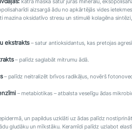
vdaļas:
katra maska satur jūras minerālu, eksopolisah
sopolisaharīdi aizsargā ādu no apkārtējās vides ietekm
i mazina oksidatīvo stresu un stimulē kolagēna sintēzi, 
u ekstrakts
– satur antioksidantus, kas pretojas agres
rakts
– palīdz saglabāt mitrumu ādā.
ts
– palīdz neitralizēt brīvos radikāļus, novērš fotono
enzīmi
– metabiotikas – atbalsta veselīgu ādas mikrob
s epidermā, un papildus uzklāti uz ādas palīdz nostipri
 ādu gludāku un mīkstāku. Keramīdi palīdz uzlabot ela