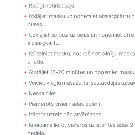
Rūpīgi notīriet seju.
Izklājiet masku un noņemiet aizsargkārtu n
puses.
Uzklājiet šo pusi uz sejas un noņemiet otru
aizsargkārtu.
Izlīdziniet masku, nodrošinot pilnīgu maska
ar ādu.
Atstājiet 15-20 minūtes un noņemiet masku
Veiciet vieglu masāžu, lai sastāvdaļas uzsū
Neskalojiet.
Piemērots visiem ādas tipiem.
Izlietot uzreiz pēc atvēršanas.
Ieteicams lietot vakaros uz attīrītas ādas 2
nedēļā.