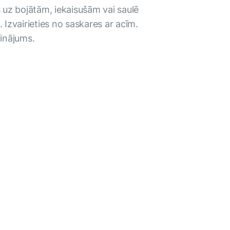
s uz bojātām, iekaisušām vai saulē
Izvairieties no saskares ar acīm.
rinājums.