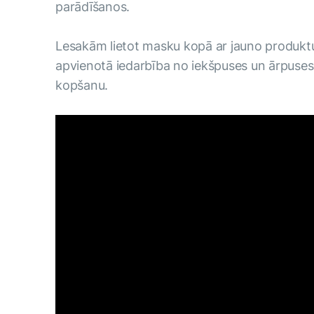
parādīšanos.
Lesakām lietot masku kopā ar jauno produkt
apvienotā iedarbība no iekšpuses un ārpuses ļ
kopšanu.