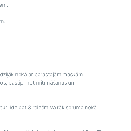
iem.
em.
ēm dziļāk nekā ar parastajām maskām.
os, pastiprinot mitrināšanas un
notur līdz pat 3 reizēm vairāk seruma nekā