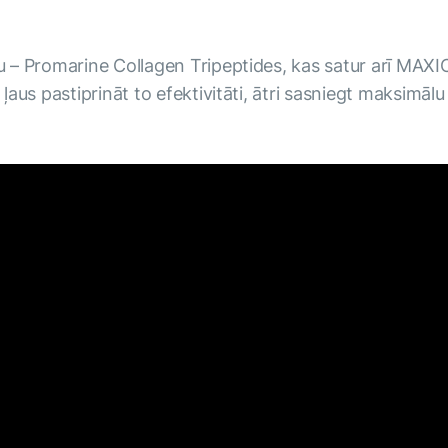
u – Promarine Collagen Tripeptides, kas satur arī MA
aus pastiprināt to efektivitāti, ātri sasniegt maksimālu