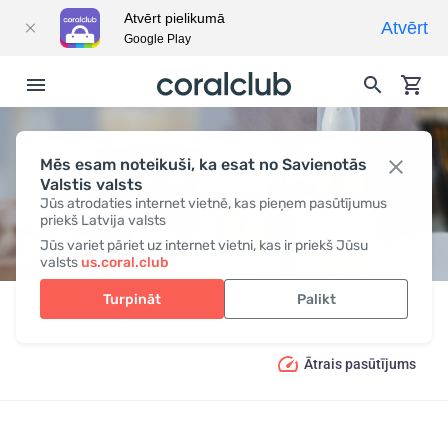
Atvērt pielikumā
Atvērt
Google Play
Mēs esam noteikuši, ka esat no Savienotās
PURE & NATURAL
Valstis valsts
Jūs atrodaties internet vietnē, kas pieņem pasūtījumus
priekš Latvija valsts
Jūs variet pāriet uz internet vietni, kas ir priekš Jūsu
valsts
us.coral.club
Turpināt
Palikt
Produkcija
PURE & NATURAL
Ātrais pasūtījums