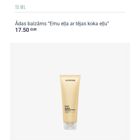
15 ML
Ādas balzāms “Emu eļļa ar tējas koka eļļu”
17.50
EUR