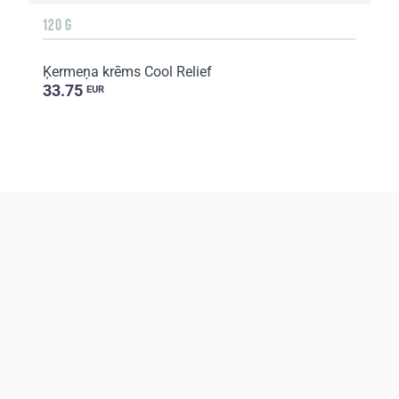
120 G
Ķermeņa krēms Cool Relief
33.75
EUR