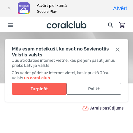
Atvērt pielikumā
Atvērt
Google Play
Mēs esam noteikuši, ka esat no Savienotās
BEZ LAKTOZES
Valstis valsts
Jūs atrodaties internet vietnē, kas pieņem pasūtījumus
priekš Latvija valsts
Jūs variet pāriet uz internet vietni, kas ir priekš Jūsu
valsts
us.coral.club
Turpināt
Palikt
Produkcija
Īpaša diēta
Bez laktozes
Ātrais pasūtījums