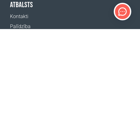
ATBALSTS
Kontakti
Palīdzība
Kur nopirkt
MŪSU VIETNES
Pasākumi
Coral Business Academy
ABONĒT JAUNUMUS