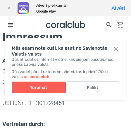
Atvērt pielikumā
Atvērt
Google Play
Impressum
Mēs esam noteikuši, ka esat no Savienotās
Valstis valsts
Jūs atrodaties internet vietnē, kas pieņem pasūtījumus
Angaben gemäß § 5 TMG:
priekš Latvija valsts
Coral Club Deutschland GmbH
Jūs variet pāriet uz internet vietni, kas ir priekš Jūsu
valsts
us.coral.club
Genshagener Str. 27
Turpināt
Palikt
14974 Ludwigsfelde
USt.IdNr.: DE 301728451
Vertreten durch: