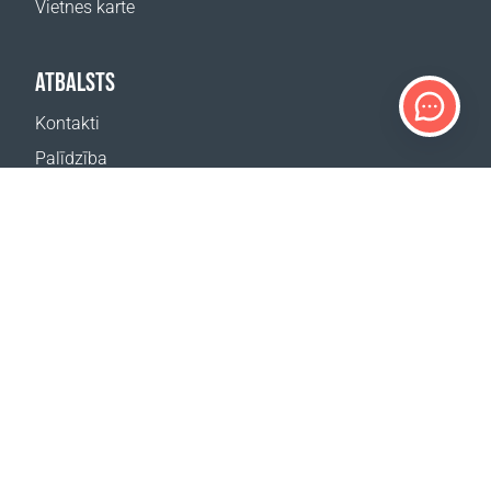
Vietnes karte
ATBALSTS
Kontakti
Palīdzība
Kur nopirkt
MŪSU VIETNES
Pasākumi
Coral Business Academy
ABONĒT JAUNUMUS