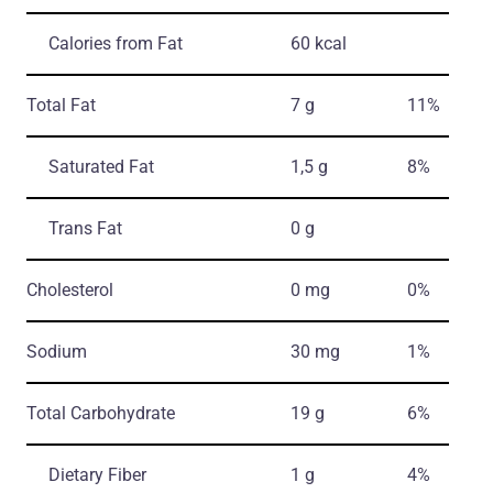
Calories from Fat
60 kcal
Total Fat
7 g
11%
Saturated Fat
1,5 g
8%
Trans Fat
0 g
Cholesterol
0 mg
0%
Sodium
30 mg
1%
Total Carbohydrate
19 g
6%
Dietary Fiber
1 g
4%