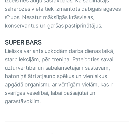
izcelsmes augu sastāvdaļas. Kā saldinātājs
saharozes vietā tiek izmantots dabīgais agaves
sīrups. Nesatur mākslīgās krāsvielas,
konservantus un garšas pastiprinātājus.
SUPER BARS
Lielisks variants uzkodām darba dienas laikā,
starp lekcijām, pēc treniņa. Pateicoties savai
uzturvērtībai un sabalansētajam sastāvam,
batoniņš ātri atjauno spēkus un vienlaikus
apgādā organismu ar vērtīgām vielām, kas ir
svarīgas veselībai, labai pašsajūtai un
garastāvoklim.