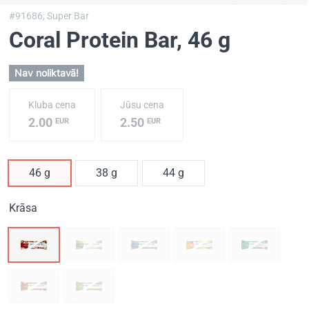
#91686,
Super Bar
Coral Protein Bar
, 46 g
Nav noliktavā!
Kluba cena
Jūsu cena
2.00
2.50
EUR
EUR
46 g
38 g
44 g
Krāsa