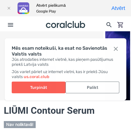
Atvērt pielikumā
Atvērt
Google Play
Mēs esam noteikuši, ka esat no Savienotās
Valstis valsts
Jūs atrodaties internet vietnē, kas pieņem pasūtījumus
priekš Latvija valsts
Jūs variet pāriet uz internet vietni, kas ir priekš Jūsu
valsts
us.coral.club
Turpināt
Palikt
LIŪMI Contour Serum
Nav noliktavā!