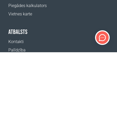
Piegādes kalkulators
Vietnes karte
ATBALSTS
Kontakti
Palīdzība
Kur nopirkt
MŪSU VIETNES
Pasākumi
Coral Business Academy
ABONĒT JAUNUMUS