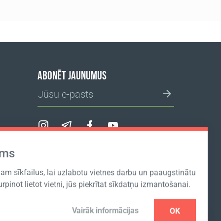
ABONĒT JAUNUMUS
ums
IZVĒLĒTIES IEPIRKŠANĀS VIETNI
m sīkfailus, lai uzlabotu vietnes darbu un paaugstinātu
Turpinot lietot vietni, jūs piekrītat sīkdatņu izmantošanai.
Vairāk informācijas
OK