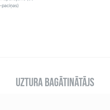
'-paciņas)
UZTURA BAGĀTINĀTĀJS