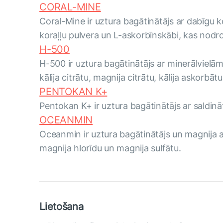
CORAL-MINE
Coral-Mine ir uztura bagātinātājs ar dabīgu 
koraļļu pulvera un L-askorbīnskābi, kas nodr
H-500
H-500 ir uztura bagātinātājs ar minerālvielā
kālija citrātu, magnija citrātu, kālija askorbā
PENTOKAN K+
Pentokan K+ ir uztura bagātinātājs ar saldinā
OCEANMIN
Oceanmin ir uztura bagātinātājs un magnija av
magnija hlorīdu un magnija sulfātu.
Lietošana