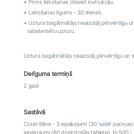
Pirms lietošanas izlasiet instrukciju.
Lietošanas ilgums - 30 dienas.
Uztura bagātinātājs neaizstāj pilnvērtīgu u
sabalansētu uzturu.
Uztura bagātinātājs neaizstāj pilnvērtīgu un 
Derīguma termiņš
2 gadi
Sastāvā
Coral-Mine - 3 iepakojumi (30 'sašē' paciņas
iepakojumi (60 dzirkstošās tablete), Н-500 -