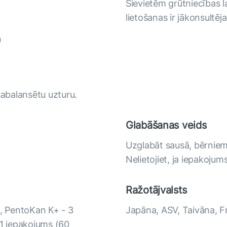
Sievietēm grūtniecības l
lietošanas ir jākonsultēja
n
sabalansētu uzturu.
Glabāšanas veids
Uzglabāt sausā, bērniem
Nelietojiet, ja iepakojums
Ražotājvalsts
), PentoKan К+ - 3
Japāna, ASV, Taivāna, F
 1 iepakojums (60