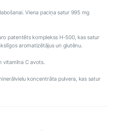
zlabošanai. Viena paciņa satur 995 mg
sturo patentēts komplekss H-500, kas satur
 mākslīgos aromatizētājus un glutēnu.
un vitamīna C avots.
minerālvielu koncentrāta pulvera, kas satur