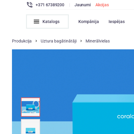
+371 67389200
|
Jaunumi
Akcijas
Katalogs
Kompānija
Iespējas
Produkcija
Uztura bagātinātāji
Minerālvielas