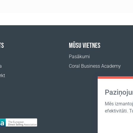
TS
MŪSU VIETNES
Pasākumi
a
Coral Business Academy
rkt
Paziņoj
Mēs izmantoja
efektivitāti. 