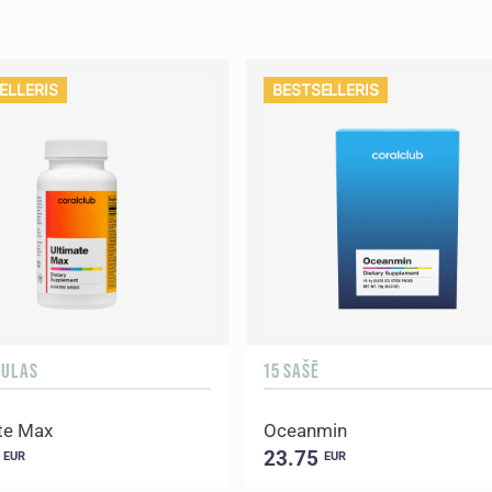
ELLERIS
BESTSELLERIS
SULAS
15 SAŠĒ
te Max
Oceanmin
0
23.75
EUR
EUR