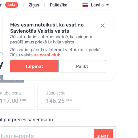
mi
|
Ziņas
|
Palīdzība
Latvija
beta
Pieslēgties/Reģistrēties
Mēs esam noteikuši, ka esat no
Savienotās Valstis valsts
Jūs atrodaties internet vietnē, kas pieņem
pasūtījumus priekš Latvija valsts
Jūs variet pāriet uz internet vietni, kas ir priekš
7200,
Hydramax Plus
Jūsu valsts
us.coral.club
ydramax Plus
Turpināt
Palikt
 noliktavā!
Kluba cena
Jūsu cena
117.00
146.25
EUR
EUR
ot par preces saņemšanu
ZIŅOT