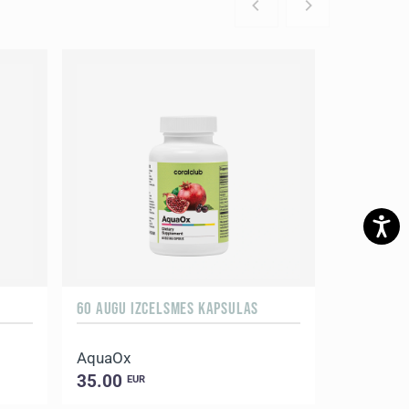
60 AUGU IZCELSMES KAPSULAS
AquaOx
35.00
EUR