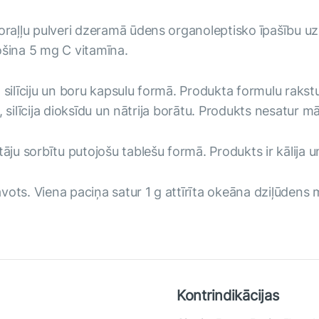
koraļļu pulveri dzeramā ūdens organoleptisko īpašību u
ošina 5 mg C vitamīna.
m silīciju un boru kapsulu formā. Produkta formulu rak
tu, silīcija dioksīdu un nātrija borātu. Produkts nesatur
tāju sorbītu putojošu tablešu formā. Produkts ir kālija 
ots. Viena paciņa satur 1 g attīrīta okeāna dziļūdens 
Kontrindikācijas