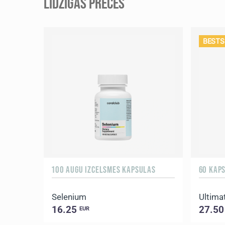
LĪDZĪGAS PRECES
BESTS
100 AUGU IZCELSMES KAPSULAS
60 KAP
Selenium
Ultima
16.25
27.5
EUR