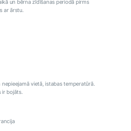
aikā un bērna zīdīšanas periodā pirms
s ar ārstu.
 nepieejamā vietā, istabas temperatūrā.
 ir bojāts.
rancija