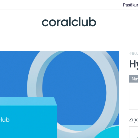
Pasāku
#80
H
Nav
Ziņ