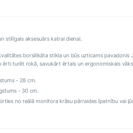
n stilīgais aksesuārs katrai dienai.
valitātes borsilikāta stikla un būs uzticams pavadonis
j to ērti turēt rokā, savukārt ērtais un ergonomiskais v
gstums - 28 cm.
ugstums - 30 cm.
rties no reālā monitora krāsu pārraides īpatnību vai jūs