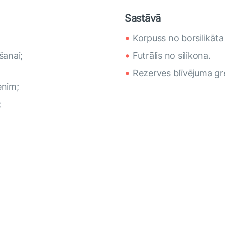
Sastāvā
Korpuss no borsilikāta 
šanai;
Futrālis no silikona.
Rezerves blīvējuma gr
enim;
;