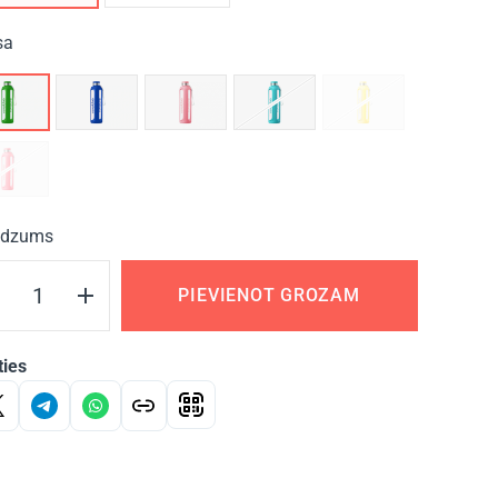
sa
dzums
PIEVIENOT GROZAM
ties