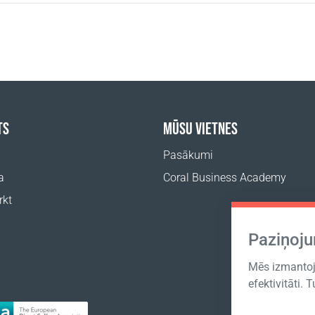
TS
MŪSU VIETNES
Pasākumi
a
Coral Business Academy
rkt
Paziņoj
Mēs izmantoja
efektivitāti. 