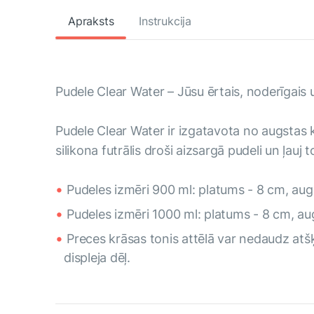
Apraksts
Instrukcija
Pudele Clear Water – Jūsu ērtais, noderīgais u
Pudele Clear Water ir izgatavota no augstas k
silikona futrālis droši aizsargā pudeli un ļau
Pudeles izmēri 900 ml: platums - 8 cm, au
Pudeles izmēri 1000 ml: platums - 8 cm, a
Preces krāsas tonis attēlā var nedaudz atšķi
displeja dēļ.