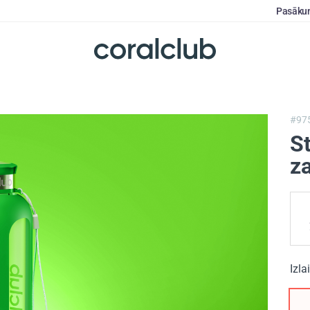
Pasāku
#97
St
za
Izla