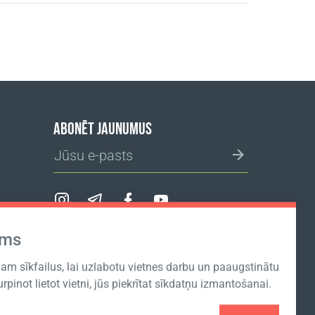
ABONĒT JAUNUMUS
ums
IZVĒLĒTIES IEPIRKŠANĀS VIETNI
m sīkfailus, lai uzlabotu vietnes darbu un paaugstinātu
Turpinot lietot vietni, jūs piekrītat sīkdatņu izmantošanai.