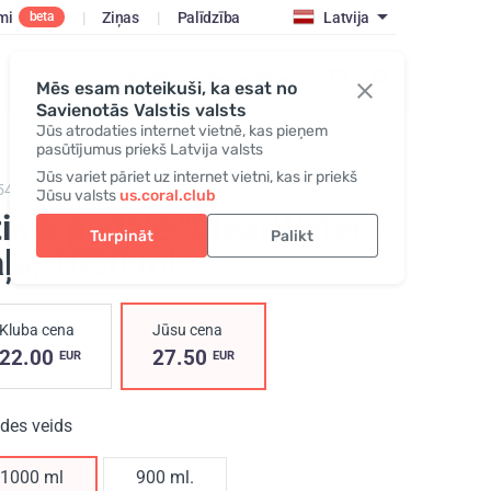
mi
|
Ziņas
|
Palīdzība
Latvija
beta
Pieslēgties/Reģistrēties
Mēs esam noteikuši, ka esat no
Savienotās Valstis valsts
Jūs atrodaties internet vietnē, kas pieņem
pasūtījumus priekš Latvija valsts
Jūs variet pāriet uz internet vietni, kas ir priekš
542,
ClearWater glass bottle
Jūsu valsts
us.coral.club
ikla pudele "ClearWater",
Turpināt
Palikt
ļa
, 1000 ml
Kluba cena
Jūsu cena
22.00
27.50
EUR
EUR
ides veids
1000 ml
900 ml.