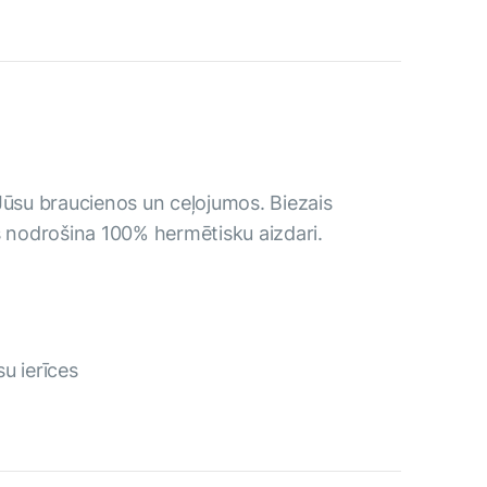
 Jūsu braucienos un ceļojumos. Biezais
āks nodrošina 100% hermētisku aizdari.
u ierīces