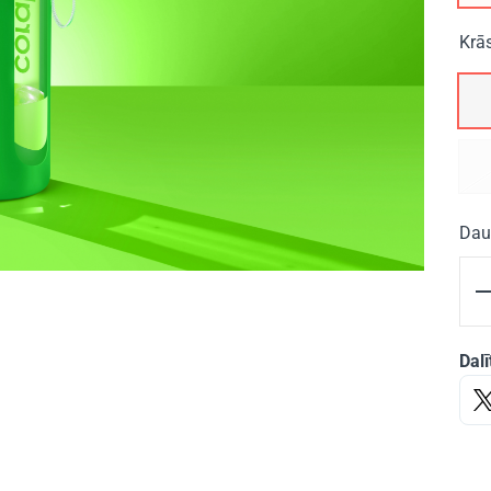
Krā
Dau
Dalī