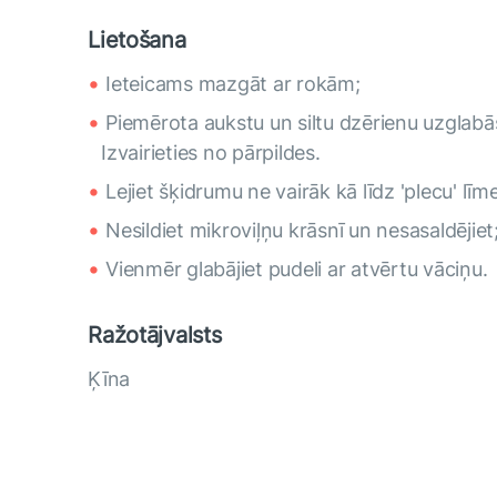
Lietošana
Ieteicams mazgāt ar rokām;
Piemērota aukstu un siltu dzērienu uzglabā
Izvairieties no pārpildes.
Lejiet šķidrumu ne vairāk kā līdz 'plecu' līm
Nesildiet mikroviļņu krāsnī un nesasaldējiet
Vienmēr glabājiet pudeli ar atvērtu vāciņu.
Ražotājvalsts
Ķīna