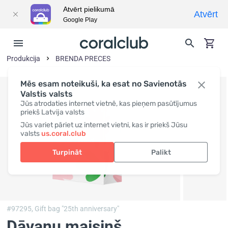
Atvērt pielikumā
Atvērt
Google Play
Produkcija
BRENDA PRECES
Mēs esam noteikuši, ka esat no Savienotās
Valstis valsts
Jūs atrodaties internet vietnē, kas pieņem pasūtījumus
priekš Latvija valsts
Jūs variet pāriet uz internet vietni, kas ir priekš Jūsu
valsts
us.coral.club
Turpināt
Palikt
#97295,
Gift bag "25th anniversary"
Dāvanu maisiņš