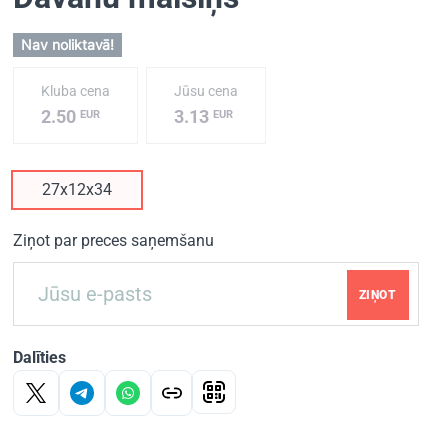
Nav noliktavā!
Kluba cena
Jūsu cena
2.50
3.13
EUR
EUR
27x12x34
Ziņot par preces saņemšanu
ZIŅOT
Dalīties