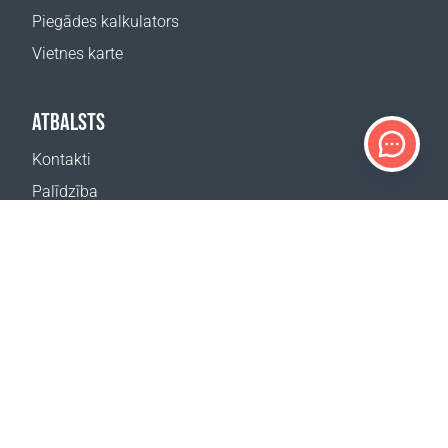
Piegādes kalkulators
Vietnes karte
ATBALSTS
Kontakti
Palīdzība
Kur nopirkt
MŪSU VIETNES
Pasākumi
Coral Business Academy
ABONĒT JAUNUMUS