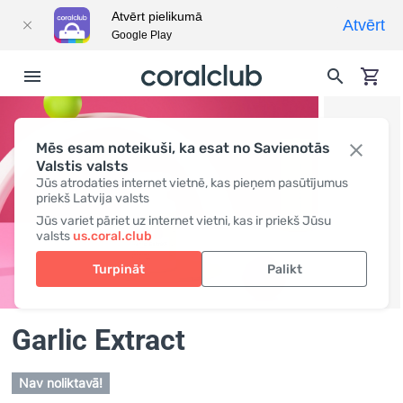
Atvērt pielikumā
Atvērt
Google Play
Mēs esam noteikuši, ka esat no Savienotās
Valstis valsts
Jūs atrodaties internet vietnē, kas pieņem pasūtījumus
priekš Latvija valsts
Jūs variet pāriet uz internet vietni, kas ir priekš Jūsu
valsts
us.coral.club
Turpināt
Palikt
Garlic Extract
Nav noliktavā!