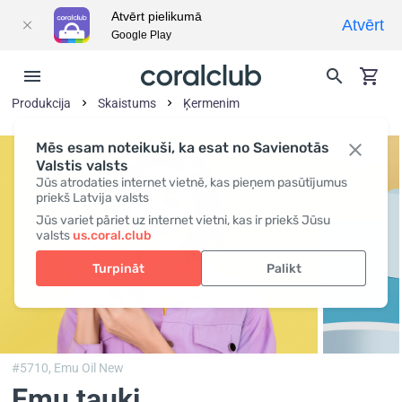
Atvērt pielikumā
Atvērt
Google Play
Produkcija
Skaistums
Ķermenim
Mēs esam noteikuši, ka esat no Savienotās
Valstis valsts
Jūs atrodaties internet vietnē, kas pieņem pasūtījumus
priekš Latvija valsts
Jūs variet pāriet uz internet vietni, kas ir priekš Jūsu
valsts
us.coral.club
Turpināt
Palikt
#5710,
Emu Oil New
Emu tauki