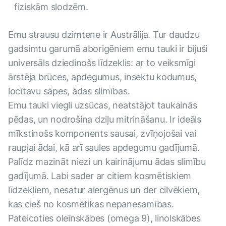
fiziskām slodzēm.
Emu strausu dzimtene ir Austrālija. Tur daudzu
gadsimtu garumā aborigēniem emu tauki ir bijuši
universāls dziedinošs līdzeklis: ar to veiksmīgi
ārstēja brūces, apdegumus, insektu kodumus,
locītavu sāpes, ādas slimības.
Emu tauki viegli uzsūcas, neatstājot taukainās
pēdas, un nodrošina dziļu mitrināšanu. Ir ideāls
mīkstinošs komponents sausai, zvīņojošai vai
raupjai ādai, kā arī saules apdegumu gadījumā.
Palīdz mazināt niezi un kairinājumu ādas slimību
gadījumā. Labi sader ar citiem kosmētiskiem
līdzekļiem, nesatur alergēnus un der cilvēkiem,
kas cieš no kosmētikas nepanesamības.
Pateicoties oleīnskābes (omega 9), linolskābes