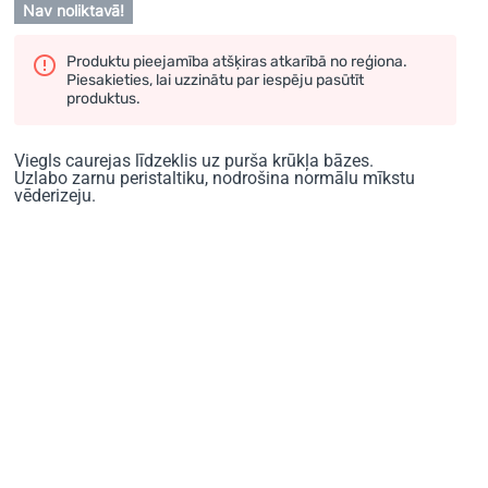
Nav noliktavā!
Produktu pieejamība atšķiras atkarībā no reģiona.
Piesakieties, lai uzzinātu par iespēju pasūtīt
produktus.
Viegls caurejas līdzeklis uz purša krūkļa bāzes.
Uzlabo zarnu peristaltiku, nodrošina normālu mīkstu
vēderizeju.