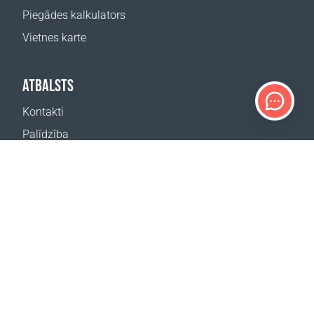
Piegādes kalkulators
Vietnes karte
ATBALSTS
Kontakti
Palīdzība
Kur nopirkt
MŪSU VIETNES
Pasākumi
Coral Business Academy
ABONĒT JAUNUMUS