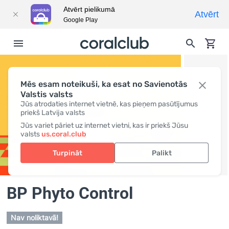
Atvērt pielikumā
Atvērt
Google Play
Mēs esam noteikuši, ka esat no Savienotās
Valstis valsts
Jūs atrodaties internet vietnē, kas pieņem pasūtījumus
priekš Latvija valsts
Jūs variet pāriet uz internet vietni, kas ir priekš Jūsu
valsts
us.coral.club
Turpināt
Palikt
BP Phyto Control
Nav noliktavā!