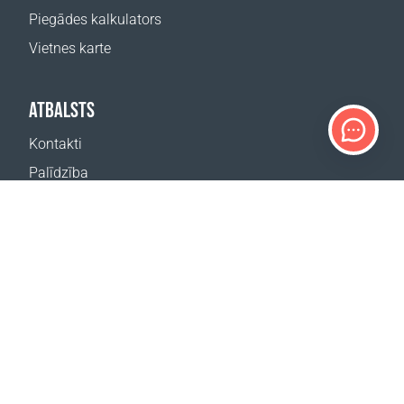
Piegādes kalkulators
Vietnes karte
ATBALSTS
Kontakti
Palīdzība
Kur nopirkt
MŪSU VIETNES
Pasākumi
Coral Business Academy
ABONĒT JAUNUMUS