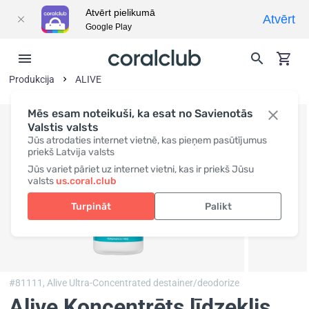
Atvērt pielikumā
Atvērt
Google Play
Produkcija
ALIVE
Mēs esam noteikuši, ka esat no Savienotās
Valstis valsts
Jūs atrodaties internet vietnē, kas pieņem pasūtījumus
priekš Latvija valsts
Jūs variet pāriet uz internet vietni, kas ir priekš Jūsu
valsts
us.coral.club
Turpināt
Palikt
#81111,
Alive Ultra-Concentrated destainer/deodorize
Alive Koncentrēts līdzeklis