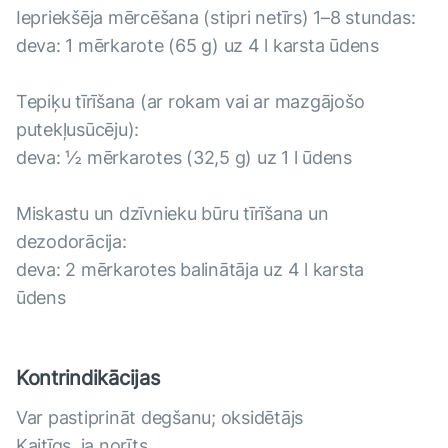
Iepriekšēja mērcēšana (stipri netīrs) 1–8 stundas:
deva: 1 mērkarote (65 g) uz 4 l karsta ūdens
Tepiķu tīrīšana (ar rokam vai ar mazgājošo
putekļusūcēju):
deva: ½ mērkarotes (32,5 g) uz 1 l ūdens
Miskastu un dzīvnieku būru tīrīšana un
dezodorācija:
deva: 2 mērkarotes balinātāja uz 4 l karsta
ūdens
Kontrindikācijas
Var pastiprināt degšanu; oksidētājs
Kaitīgs, ja norīts