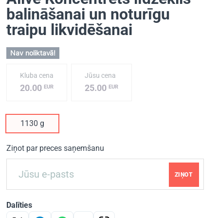
balināšanai un noturīgu
traipu likvidēšanai
Nav noliktavā!
Kluba cena
Jūsu cena
20.00
25.00
EUR
EUR
1130 g
Ziņot par preces saņemšanu
ZIŅOT
Dalīties