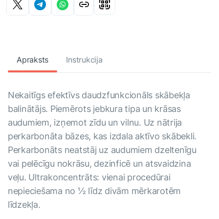
Apraksts
Instrukcija
Nekaitīgs efektīvs daudzfunkcionāls skābekļa
balinātājs. Piemērots jebkura tipa un krāsas
audumiem, izņemot zīdu un vilnu. Uz nātrija
perkarbonāta bāzes, kas izdala aktīvo skābekli.
Perkarbonāts neatstāj uz audumiem dzeltenīgu
vai pelēcīgu nokrāsu, dezinficē un atsvaidzina
veļu. Ultrakoncentrāts: vienai procedūrai
nepieciešama no ½ līdz divām mērkarotēm
līdzekļa.