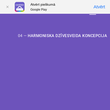
Atvērt pielikumā
Atvērt
Google Play
01
01
02
02
03
03
04
04
05
05
04 —
HARMONISKA DZĪVESVEIDA KONCEPCIJA