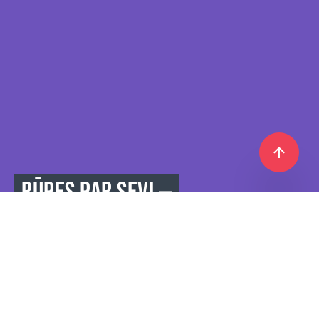
RŪPES PAR SEVI —
TAS IR PAMATS AKTĪVAI
UN PIEPILDĪTAI
DZĪVEI